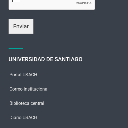
i
r
o
ó
o
n
m
i
Enviar
e
c
n
o
s
*
a
j
e
UNIVERSIDAD DE SANTIAGO
*
Portal USACH
Correo institucional
Biblioteca central
Diario USACH