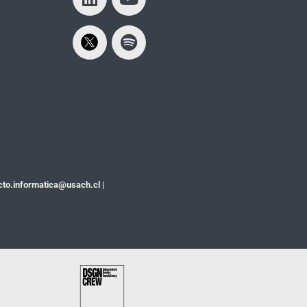
cto.informatica@usach.cl
|