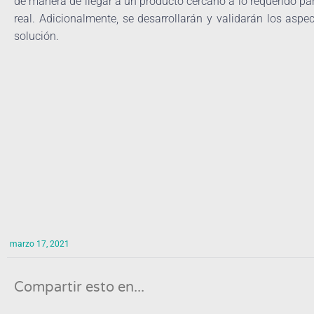
de manera de llegar a un producto cercano a lo requerido pa
real. Adicionalmente, se desarrollarán y validarán los asp
solución.
marzo 17, 2021
Compartir esto en...