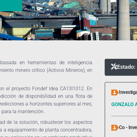
basada en herramientas de inteligencia
Estado:
iento minero crítico (Activos Mineros), en
con el proyecto Fondef Idea CA13I1012. En
Investig
dicción de disponibilidad en una flota de
dicciones a horizontes superiores al mes,
GONZALO 
s para la mantención.
dad de la solución, robustecer los aspectos
Co - Inv
a a equipamiento de planta concentradora,