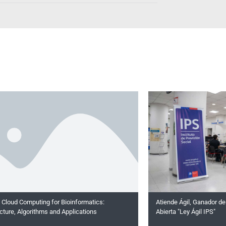
 Cloud Computing for Bioinformatics:
Atiende Ágil, Ganador de
cture, Algorithms and Applications
Abierta "Ley Ágil IPS"