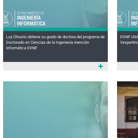
Luz Chourio obtiene su grado de doctora del programa de
DIINF USA
Doctorado en Ciencias de la Ingeniería mención
Vespertin
informática DIINF