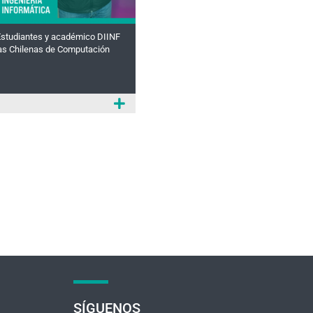
 Estudiantes y académico DIINF
as Chilenas de Computación
SÍGUENOS