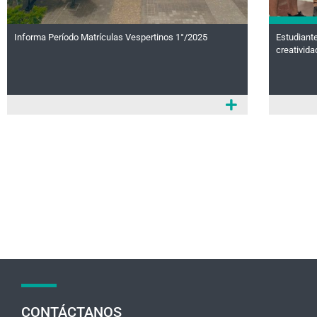
Informa Período Matrículas Vespertinos 1°/2025
Estudiante
creativida
CONTÁCTANOS