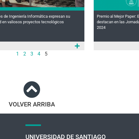
s de Ingeniería Informática expresan su
Premio al Mejor Paper:
d en valiosos proyectos tecnológicos
destacan en las Jornad
2024
1
2
3
4
5
VOLVER ARRIBA
UNIVERSIDAD DE SANTIAGO