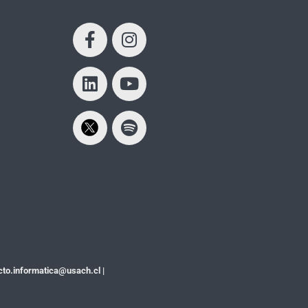
cto.informatica@usach.cl
|