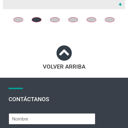
+
VOLVER ARRIBA
CONTÁCTANOS
N
o
m