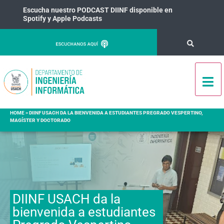
Escucha nuestro PODCAST DIINF disponible en
Spotify y Apple Podcasts
HOME
>
DIINF USACH DA LA BIENVENIDA A ESTUDIANTES PREGRADO VESPERTINO,
MAGÍSTER Y DOCTORADO
DIINF USACH da la
bienvenida a estudiantes