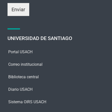
n
m
i
Enviar
e
c
n
o
s
*
a
j
e
UNIVERSIDAD DE SANTIAGO
*
Portal USACH
Correo institucional
Biblioteca central
Diario USACH
Sistema OIRS USACH