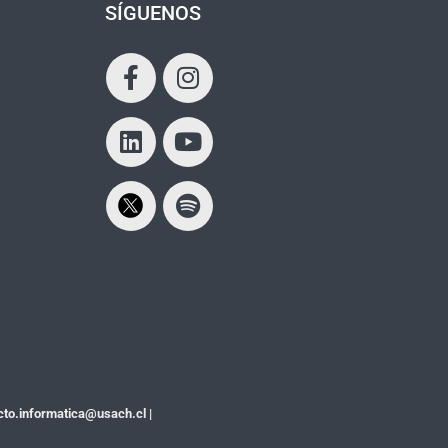
SÍGUENOS
cto.informatica@usach.cl
|