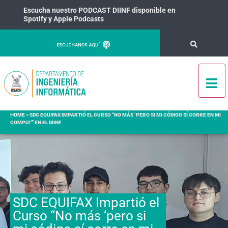
Escucha nuestro PODCAST DIINF disponible en
Spotify y Apple Podcasts
HOME
>
SDC EQUIFAX IMPARTIÓ EL CURSO “NO MÁS ‘PERO SI MI CÓDIGO SÍ CORRE EN MI
COMPU!’” EN EL DIINF
SDC EQUIFAX Impartió el
Curso “No más ‘pero si