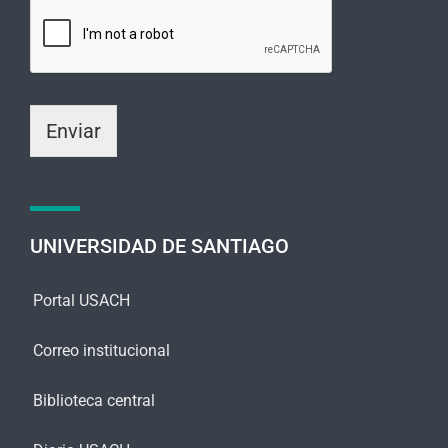
a
c
r
t
i
r
o
ó
o
n
m
i
Enviar
e
c
n
o
s
*
a
j
e
UNIVERSIDAD DE SANTIAGO
*
Portal USACH
Correo institucional
Biblioteca central