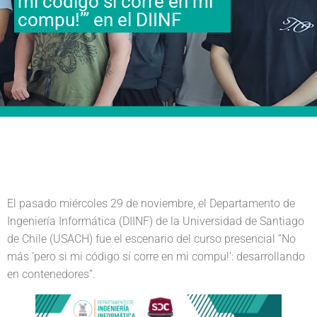
mi código sí corre en mi
compu!’” en el DIINF
El pasado miércoles 29 de noviembre, el Departamento de
Ingeniería Informática (DIINF) de la Universidad de Santiago
de Chile (USACH) fue el escenario del curso presencial “No
más ‘pero si mi código sí corre en mi compu!’: desarrollando
en contenedores”.