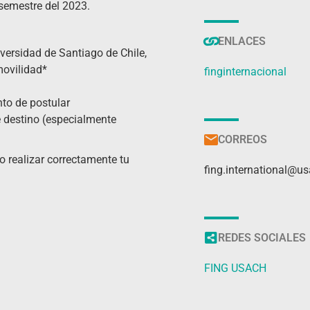
 semestre del 2023.
ENLACES
versidad de Santiago de Chile,
movilidad*
finginternacional
to de postular
e destino (especialmente
CORREOS
 realizar correctamente tu
fing.international@us
REDES SOCIALES
FING USACH