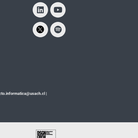
cto.informatica@usach.cl
|