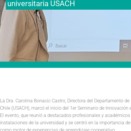
universitaria USACH
La Dra. Carolina Bonacic Castro, Directora del Departamento de 
Chile (USACH), marcó el inicio del 1er Seminario de Innovación 
El evento, que reunió a destacados profesionales y académicos d
instalaciones de la universidad y se centró en la importancia d
como motor de experiencias de aprendizaje cooperativo.