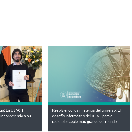
cia: La USACH
Resolviendo los misterios del universo: El
reconociendo a su
desafío informático del DIINF para el
radiotelescopio más grande del mundo