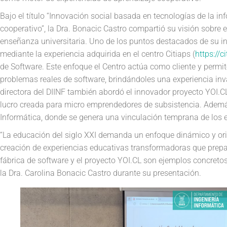
Bajo el título “Innovación social basada en tecnologías de la i
cooperativo”, la Dra. Bonacic Castro compartió su visión sobre e
enseñanza universitaria. Uno de los puntos destacados de su in
mediante la experiencia adquirida en el centro Citiaps (
https://c
de Software. Este enfoque el Centro actúa como cliente y permite
problemas reales de software, brindándoles una experiencia inv
directora del DIINF también abordó el innovador proyecto YOI.CL,
lucro creada para micro emprendedores de subsistencia. Además,
Informática, donde se genera una vinculación temprana de los e
“La educación del siglo XXI demanda un enfoque dinámico y ori
creación de experiencias educativas transformadoras que prepar
fábrica de software y el proyecto YOI.CL son ejemplos concreto
la Dra. Carolina Bonacic Castro durante su presentación.