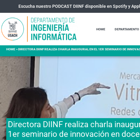
Escucha nuestro PODCAST DIINF disponible en Spotify y App
HOME
DEPARTAMENTO
HOME
>
DIRECTORA DIINF REALIZA CHARLA INAUGURAL EN EL 1ER SEMINARIO DE INNOVA
Directora DIINF realiza charla inaugur
1er seminario de innovación en doce