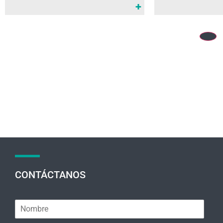
+
CONTÁCTANOS
N
o