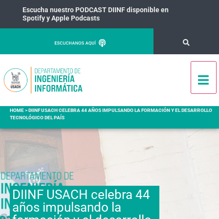
Escucha nuestro PODCAST DIINF disponible en
Spotify y Apple Podcasts
HOME
>
DIINF USACH CELEBRA 44 AÑOS IMPULSANDO LA FORMACIÓN Y EL DESARROLLO
TECNOLÓGICO DEL PAÍS
DIINF USACH celebra 44
años impulsando la