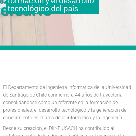
formación y el desarrollo
tecnológico del país
El Departamento de Ingeniería Informática de la Universidad
de Santiago de Chile conmemora 44 años de trayectoria,
consolidándose como un referente en la formación de
profesionales, el desarrollo tecnológico y la generación de
conocimiento en el área de la informática y la ingeniería.
Desde su creación, el DIINF USACH ha contribuido al
fortalecimiento de la educación pública y al avance de la