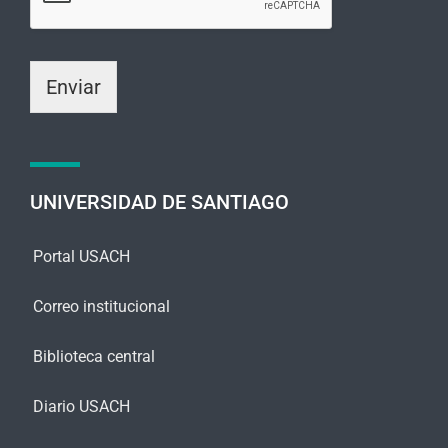
i
r
o
ó
o
n
m
i
Enviar
e
c
n
o
s
*
a
j
e
UNIVERSIDAD DE SANTIAGO
*
Portal USACH
Correo institucional
Biblioteca central
Diario USACH