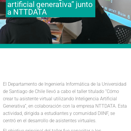
artificial generativa” junto
a NTTDATA
El Departamento de Ingeniería Informática de la Universidad
de Santiago de Chile llevó a cabo el taller titulado “Cómo
crear tu asistente virtual utilizando Inteligencia Artificial
Generativa”, en colaboración con la empresa NTTDATA. Esta
actividad, dirigida a estudiantes y comunidad DIINF, se
centró en el desarrollo de asistentes virtuales.
El objetivo principal del taller fue capacitar a los