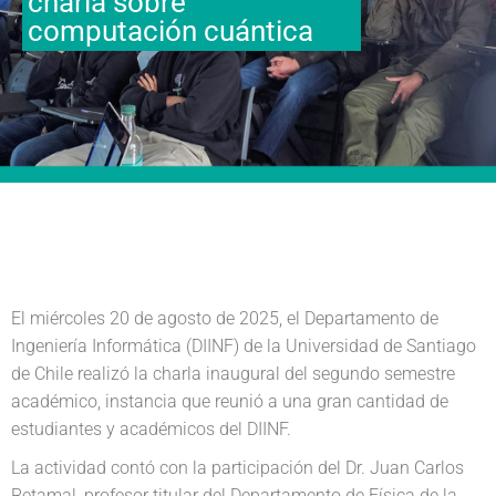
charla sobre
computación cuántica
El miércoles 20 de agosto de 2025, el Departamento de
Ingeniería Informática (DIINF) de la Universidad de Santiago
de Chile realizó la charla inaugural del segundo semestre
académico, instancia que reunió a una gran cantidad de
estudiantes y académicos del DIINF.
La actividad contó con la participación del Dr. Juan Carlos
Retamal, profesor titular del Departamento de Física de la