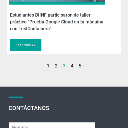
Estudiantes DIINF participaron de taller
práctico “Prueba Google Cloud en tu máquina
con TestContainers”
Leer más >>
1
2
3
4
5
CONTÁCTANOS
N