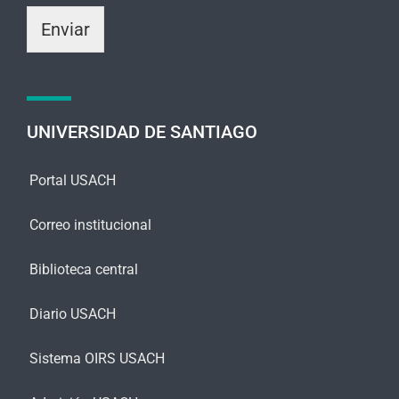
m
i
Enviar
e
c
n
o
s
*
a
j
e
UNIVERSIDAD DE SANTIAGO
*
Portal USACH
Correo institucional
Biblioteca central
Diario USACH
Sistema OIRS USACH