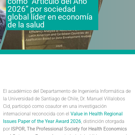
como “Artículo del Año
2026” por sociedad
global líder en economía
de la salud
El académico del Departamento de Ingeniería Informática de
la Universidad de Santiago de Chile, Dr. Manuel Villalobos
Cid, participó como coautor en una investigación
internacional reconocida con el
Value in Health Regional
Issues Paper of the Year Award 2026
, distinción otorgada
por
ISPOR, The Professional Society for Health Economics