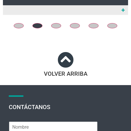
+
VOLVER ARRIBA
CONTÁCTANOS
N
o